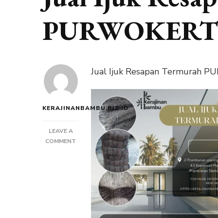
PURWOKER
Jual Ijuk Resapan Termurah P
KERAJINANBAMBU.BIZ.ID
LEAVE A
ON
COMMENT
JUAL
IJUK
RESAPAN
TERMURAH
PURWOKERTO