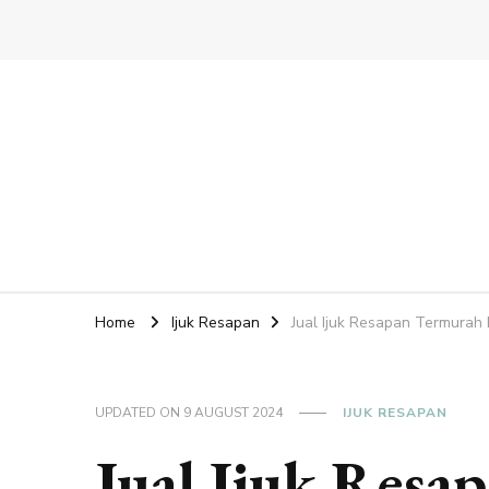
Home
Ijuk Resapan
Jual Ijuk Resapan Termur
UPDATED ON
9 AUGUST 2024
IJUK RESAPAN
Jual Ijuk Resa