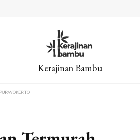
Kerajinan Bambu
ah PURWOKERTO
pan Termurah