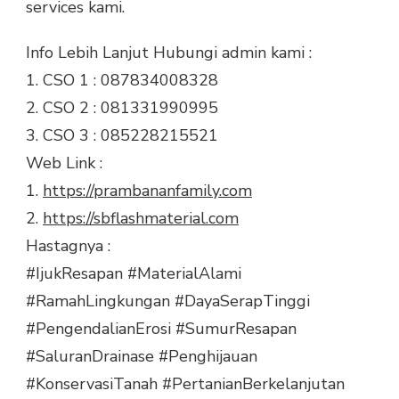
services kami.
Info Lebih Lanjut Hubungi admin kami :
1. CSO 1 : 087834008328
2. CSO 2 : 081331990995
3. CSO 3 : 085228215521
Web Link :
1.
https://prambananfamily.com
2.
https://sbflashmaterial.com
Hastagnya :
#IjukResapan
#MaterialAlami
#RamahLingkungan
#DayaSerapTinggi
#PengendalianErosi
#SumurResapan
#SaluranDrainase
#Penghijauan
#KonservasiTanah
#PertanianBerkelanjutan