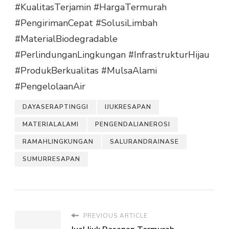
#KualitasTerjamin
#HargaTermurah
#PengirimanCepat
#SolusiLimbah
#MaterialBiodegradable
#PerlindunganLingkungan
#InfrastrukturHijau
#ProdukBerkualitas
#MulsaAlami
#PengelolaanAir
DAYASERAPTINGGI
IJUKRESAPAN
MATERIALALAMI
PENGENDALIANEROSI
RAMAHLINGKUNGAN
SALURANDRAINASE
SUMURRESAPAN
PREVIOUS ARTICLE