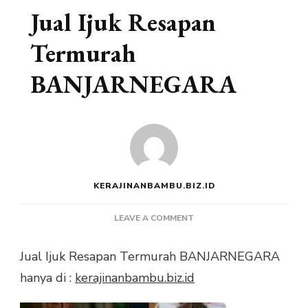
Jual Ijuk Resapan
Termurah
BANJARNEGARA
KERAJINANBAMBU.BIZ.ID
ON
LEAVE A COMMENT
JUAL
IJUK
Jual Ijuk Resapan Termurah BANJARNEGARA
RESAPAN
hanya di :
kerajinanbambu.biz.id
TERMURAH
BANJARNEGARA