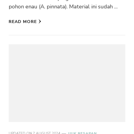
pohon enau (A. pinnata). Material ini sudah …
READ MORE
UPDATED ON
7 AUGUST 2024
IJUK RESAPAN