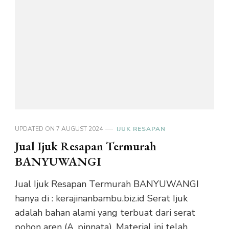
UPDATED ON
7 AUGUST 2024
IJUK RESAPAN
Jual Ijuk Resapan Termurah
BANYUWANGI
Jual Ijuk Resapan Termurah BANYUWANGI
hanya di : kerajinanbambu.biz.id Serat Ijuk
adalah bahan alami yang terbuat dari serat
pohon aren (A. pinnata). Material ini telah …