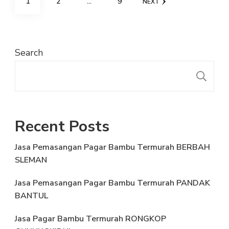
PAGE
PAGE
PAGE
1
2
…
9
NEXT
pagination
Search
S
Recent Posts
Jasa Pemasangan Pagar Bambu Termurah BERBAH
SLEMAN
Jasa Pemasangan Pagar Bambu Termurah PANDAK
BANTUL
Jasa Pagar Bambu Termurah RONGKOP