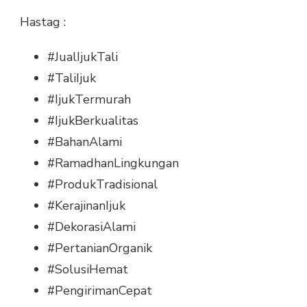
Hastag :
#JualIjukTali
#TaliIjuk
#IjukTermurah
#IjukBerkualitas
#BahanAlami
#RamadhanLingkungan
#ProdukTradisional
#KerajinanIjuk
#DekorasiAlami
#PertanianOrganik
#SolusiHemat
#PengirimanCepat