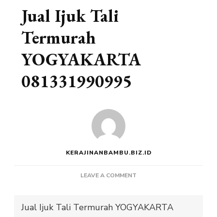
Jual Ijuk Tali
Termurah
YOGYAKARTA
081331990995
KERAJINANBAMBU.BIZ.ID
ON
LEAVE A COMMENT
JUAL
IJUK
Jual Ijuk Tali Termurah YOGYAKARTA
TALI
TERMURAH