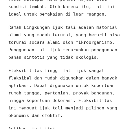
kondisi lembab
.
Oleh karena itu, tali ini
ideal untuk pemakaian di luar ruangan
.
Ramah Lingkungan
Ijuk tali
adalah
material
alami yang
mudah terurai, yang berarti bisa
terurai secara alami oleh mikroorganisme
.
Penggunaan tali ijuk
menurunkan penggunaan
bahan sintetis
yang
tidak ekologis.
Fleksibilitas Tinggi
Tali ijuk sangat
fleksibel
dan mudah digunakan
dalam
banyak
aplikasi. Dapat digunakan
untuk
keperluan
rumah tangga
, pertanian
,
proyek bangunan
,
hingga
keperluan dekorasi
. Fleksibilitas
ini
membuat ijuk tali
menjadi pilihan yang
ekonomis
dan
efektif.
Aplikasi Tali Ijuk