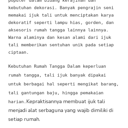
populer
dalam
bidang kerajinan dan
kebutuhan dekorasi
. Banyak
pengrajin seni
memakai ijuk tali
untuk
menciptakan karya
dekoratif seperti lampu hias
,
gorden, dan
aksesoris rumah tangga lainnya
lainnya.
Warna alaminya dan kesan alami dari ijuk
tali
memberikan sentuhan unik
pada setiap
ciptaan.
Kebutuhan Rumah Tangga
Dalam keperluan
rumah tangga
,
tali ijuk
banyak dipakai
untuk berbagai hal
seperti mengikat barang
,
tali gantungan baju, hingga
pemakaian
Kepraktisannya membuat ijuk tali
harian
.
menjadi alat serbaguna yang wajib dimiliki di
setiap rumah.