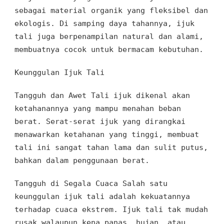
sebagai
material organik
yang
fleksibel dan
ekologis
.
Di samping daya tahannya, ijuk
tali
juga
berpenampilan
natural
dan alami
,
membuatnya cocok
untuk
bermacam kebutuhan
.
Keunggulan Ijuk Tali
Tangguh dan Awet
Tali ijuk dikenal
akan
ketahanannya
yang mampu menahan beban
berat
. Serat
-
serat ijuk
yang
dirangkai
menawarkan ketahanan
yang
tinggi,
membuat
tali ini sangat tahan lama
dan
sulit putus,
bahkan dalam penggunaan berat
.
Tangguh di Segala Cuaca
Salah satu
keunggulan
ijuk tali
adalah
kekuatannya
terhadap
cuaca ekstrem
.
Ijuk tali
tak mudah
rusak
walaupun
kena panas, hujan
, atau