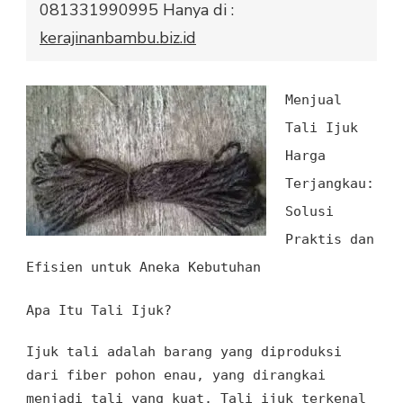
081331990995 Hanya di :
YOGYAKARTA
kerajinanbambu.biz.id
081331990995
Menjual
Tali Ijuk
Harga
Terjangkau:
Solusi
Praktis
dan
Efisien untuk Aneka Kebutuhan
Apa Itu Tali Ijuk?
Ijuk tali
adalah
barang
yang
diproduksi
dari fiber
pohon enau
, yang
dirangkai
menjadi tali yang kuat
. Tali ijuk
terkenal