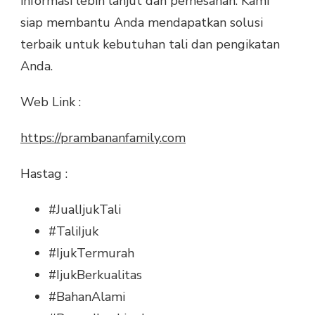
informasi lebih lanjut dan pemesanan. Kami
siap membantu Anda mendapatkan solusi
terbaik untuk kebutuhan tali dan pengikatan
Anda.
Web Link :
https://prambananfamily.com
Hastag :
#JualIjukTali
#TaliIjuk
#IjukTermurah
#IjukBerkualitas
#BahanAlami