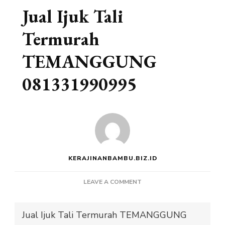
Jual Ijuk Tali
Termurah
TEMANGGUNG
081331990995
KERAJINANBAMBU.BIZ.ID
ON
LEAVE A COMMENT
JUAL
IJUK
Jual Ijuk Tali Termurah TEMANGGUNG
TALI
TERMURAH