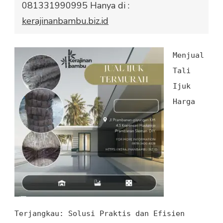
081331990995 Hanya di :
TEMANGGUNG
kerajinanbambu.biz.id
081331990995
Menjual
Tali
Ijuk
Harga
Terjangkau: Solusi Praktis
dan
Efisien