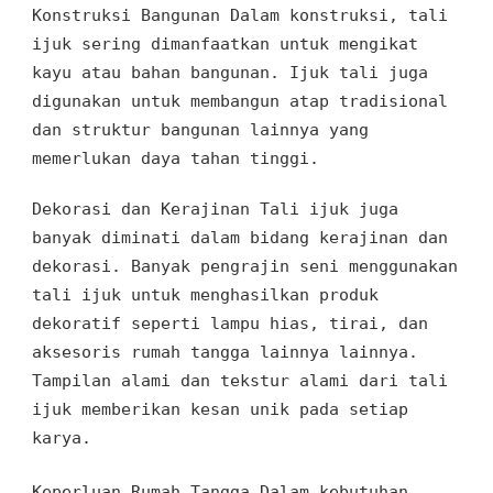
Konstruksi Bangunan Dalam konstruksi
,
tali
ijuk sering dimanfaatkan
untuk
mengikat
kayu
atau
bahan bangunan. Ijuk tali juga
digunakan
untuk
membangun atap tradisional
dan struktur bangunan lainnya
yang
memerlukan
daya tahan tinggi.
Dekorasi dan Kerajinan
Tali ijuk juga
banyak diminati dalam bidang kerajinan dan
dekorasi
. Banyak
pengrajin seni
menggunakan
tali ijuk untuk
menghasilkan produk
dekoratif
seperti lampu hias
, tirai
, dan
aksesoris rumah tangga lainnya
lainnya.
Tampilan alami
dan
tekstur alami dari tali
ijuk memberikan
kesan unik
pada setiap
karya
.
Keperluan Rumah Tangga
Dalam
kebutuhan