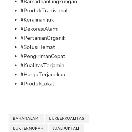
#RamadhanLingkungan
#ProdukTradisional
#KerajinanIjuk
#DekorasiAlami
#PertanianOrganik
#SolusiHemat
#PengirimanCepat
#KualitasTerjamin
#HargaTerjangkau
#ProdukLokal
BAHANALAMI
IJUKBERKUALITAS
IJUKTERMURAH
JUALIJUKTALI