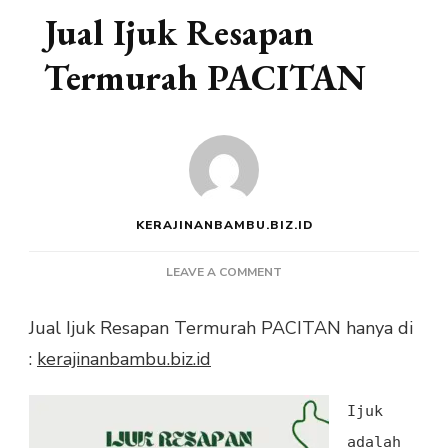
Jual Ijuk Resapan
Termurah PACITAN
KERAJINANBAMBU.BIZ.ID
ON
LEAVE A COMMENT
JUAL
IJUK
Jual Ijuk Resapan Termurah PACITAN hanya di
RESAPAN
:
kerajinanbambu.biz.id
TERMURAH
PACITAN
Ijuk
adalah