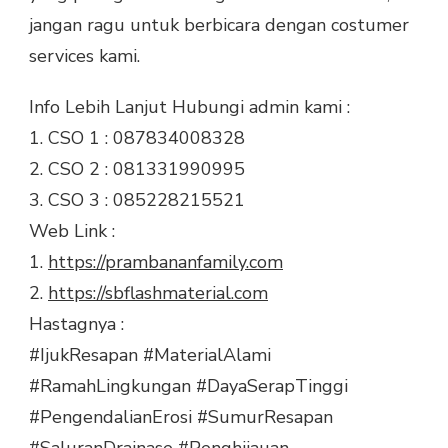
jangan ragu untuk berbicara dengan costumer
services kami.
Info Lebih Lanjut Hubungi admin kami :
1. CSO 1 : 087834008328
2. CSO 2 : 081331990995
3. CSO 3 : 085228215521
Web Link :
1.
https://prambananfamily.com
2.
https://sbflashmaterial.com
Hastagnya :
#IjukResapan
#MaterialAlami
#RamahLingkungan
#DayaSerapTinggi
#PengendalianErosi
#SumurResapan
#SaluranDrainase
#Penghijauan