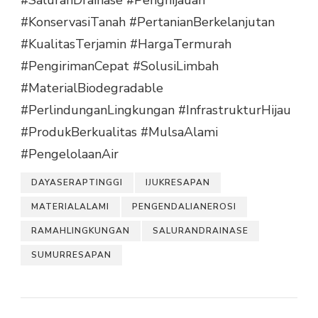
#KonservasiTanah
#PertanianBerkelanjutan
#KualitasTerjamin
#HargaTermurah
#PengirimanCepat
#SolusiLimbah
#MaterialBiodegradable
#PerlindunganLingkungan
#InfrastrukturHijau
#ProdukBerkualitas
#MulsaAlami
#PengelolaanAir
DAYASERAPTINGGI
IJUKRESAPAN
MATERIALALAMI
PENGENDALIANEROSI
RAMAHLINGKUNGAN
SALURANDRAINASE
SUMURRESAPAN