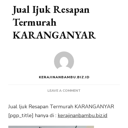
Jual Ijuk Resapan
Termurah
KARANGANYAR
KERAJINANBAMBU.BIZ.ID
ON
LEAVE A COMMENT
JUAL
IJUK
Jual Ijuk Resapan Termurah KARANGANYAR
RESAPAN
[pgp_title] hanya di :
kerajinanbambu.biz.id
TERMURAH
KARANGANYAR