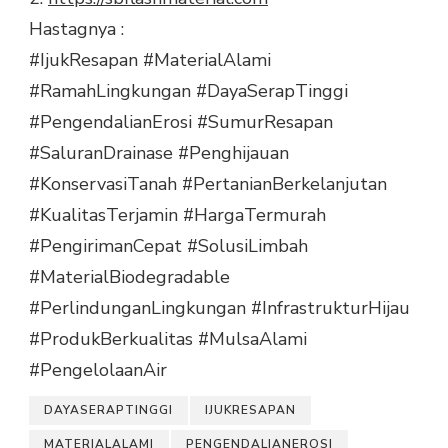
Hastagnya :
#IjukResapan
#MaterialAlami
#RamahLingkungan
#DayaSerapTinggi
#PengendalianErosi
#SumurResapan
#SaluranDrainase
#Penghijauan
#KonservasiTanah
#PertanianBerkelanjutan
#KualitasTerjamin
#HargaTermurah
#PengirimanCepat
#SolusiLimbah
#MaterialBiodegradable
#PerlindunganLingkungan
#InfrastrukturHijau
#ProdukBerkualitas
#MulsaAlami
#PengelolaanAir
DAYASERAPTINGGI
IJUKRESAPAN
MATERIALALAMI
PENGENDALIANEROSI