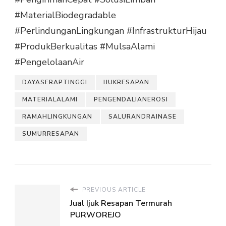
#MaterialBiodegradable
#PerlindunganLingkungan
#InfrastrukturHijau
#ProdukBerkualitas
#MulsaAlami
#PengelolaanAir
DAYASERAPTINGGI
IJUKRESAPAN
MATERIALALAMI
PENGENDALIANEROSI
RAMAHLINGKUNGAN
SALURANDRAINASE
SUMURRESAPAN
PREVIOUS ARTICLE
Jual Ijuk Resapan Termurah
PURWOREJO