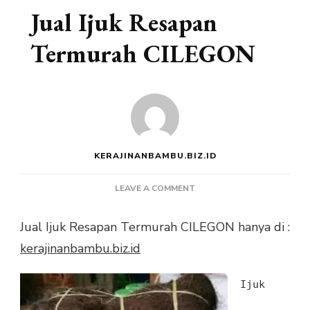
Jual Ijuk Resapan
Termurah CILEGON
KERAJINANBAMBU.BIZ.ID
ON
LEAVE A COMMENT
JUAL
IJUK
Jual Ijuk Resapan Termurah CILEGON hanya di :
RESAPAN
kerajinanbambu.biz.id
TERMURAH
CILEGON
Ijuk