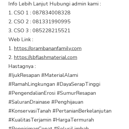
Info Lebih Lanjut Hubungi admin kami :
1. CSO 1 : 087834008328
2. CSO 2 : 081331990995
3. CSO 3 : 085228215521
Web Link :
1.
https://prambananfamily.com
2.
https://sbflashmaterial.com
Hastagnya :
#IjukResapan
#MaterialAlami
#RamahLingkungan
#DayaSerapTinggi
#PengendalianErosi
#SumurResapan
#SaluranDrainase
#Penghijauan
#KonservasiTanah
#PertanianBerkelanjutan
#KualitasTerjamin
#HargaTermurah
#PengirimanCepat
#SolusiLimbah