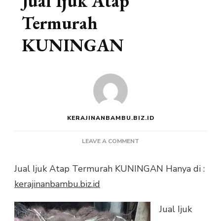
Jual Ijuk Atap
Termurah
KUNINGAN
KERAJINANBAMBU.BIZ.ID
ON
LEAVE A COMMENT
JUAL
IJUK
Jual Ijuk Atap Termurah KUNINGAN Hanya di :
ATAP
kerajinanbambu.biz.id
TERMURAH
KUNINGAN
Jual Ijuk