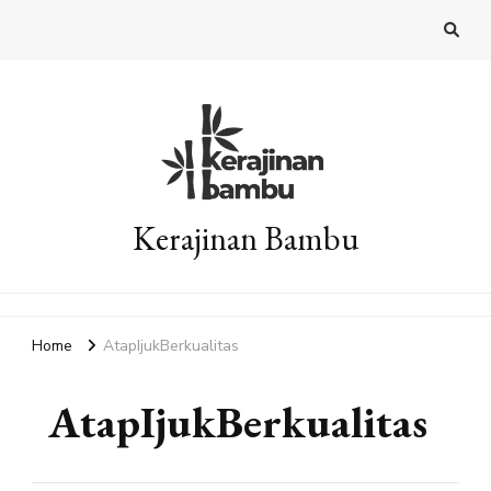
Kerajinan Bambu
Home
AtapIjukBerkualitas
AtapIjukBerkualitas