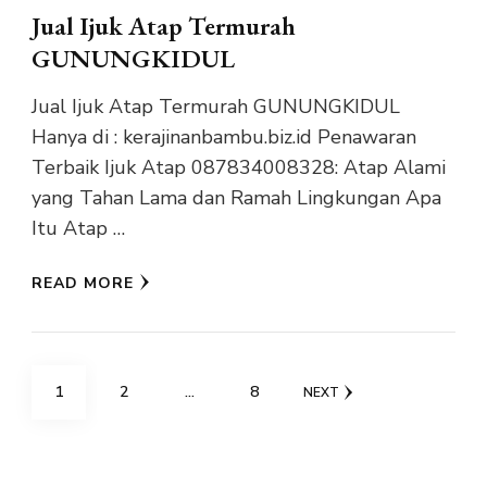
Jual Ijuk Atap Termurah
GUNUNGKIDUL
Jual Ijuk Atap Termurah GUNUNGKIDUL
Hanya di : kerajinanbambu.biz.id Penawaran
Terbaik Ijuk Atap 087834008328: Atap Alami
yang Tahan Lama dan Ramah Lingkungan Apa
Itu Atap …
READ MORE
Posts
PAGE
PAGE
PAGE
1
2
…
8
NEXT
pagination