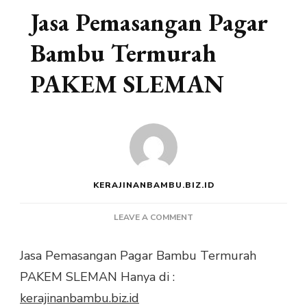
Jasa Pemasangan Pagar
Bambu Termurah
PAKEM SLEMAN
KERAJINANBAMBU.BIZ.ID
ON
LEAVE A COMMENT
JASA
PEMASANGAN
Jasa Pemasangan Pagar Bambu Termurah
PAGAR
PAKEM SLEMAN Hanya di :
BAMBU
TERMURAH
kerajinanbambu.biz.id
PAKEM