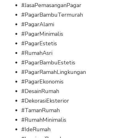
#JasaPemasanganPagar
#PagarBambuTermurah
#PagarAlami
#PagarMinimalis
#PagarEstetis
#RumahAsri
#PagarBambuEstetis
#PagarRamahLingkungan
#PagarEkonomis
#DesainRumah
#DekorasiEksterior
#TamanRumah
#RumahMinimalis
#IdeRumah