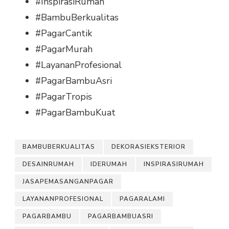
#InspirasiRumah
#BambuBerkualitas
#PagarCantik
#PagarMurah
#LayananProfesional
#PagarBambuAsri
#PagarTropis
#PagarBambuKuat
BAMBUBERKUALITAS
DEKORASIEKSTERIOR
DESAINRUMAH
IDERUMAH
INSPIRASIRUMAH
JASAPEMASANGANPAGAR
LAYANANPROFESIONAL
PAGARALAMI
PAGARBAMBU
PAGARBAMBUASRI