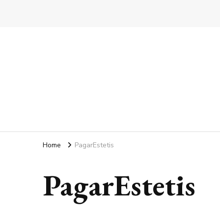
Home
PagarEstetis
PagarEstetis