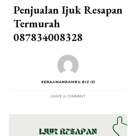
Penjualan Ijuk Resapan
Termurah
087834008328
KERAJINANBAMBU.BIZ.ID
ON
LEAVE A COMMENT
PENJUALAN
IJUK
RESAPAN
TERMURAH
087834008328