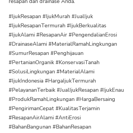
resapan dan drainase Anda.
#IjukResapan #IjukMurah #JualIjuk
#IjukResapanTermurah #IjukBerkualitas
#IjukAlami #ResapanAir #PengendalianErosi
#DrainaseAlami #MaterialRamahLingkungan
#SumurResapan #Penghijauan
#PertanianOrganik #KonservasiTanah
#SolusiLingkungan #MaterialAlami
#IjukIndonesia #HargaIjukTermurah
#PelayananTerbaik #JualIjukResapan #IjukEnau
#ProdukRamahLingkungan #HargaBersaing
#PengirimanCepat #KualitasTerjamin
#ResapanAirAlami #AntiErosi
#BahanBangunan #BahanResapan