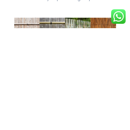
Konsultasi
Jual
Layanan
Pengiriman
Gratis
Pagar
Custom
Dan
Untuk
Bambu
Pagar
Instalasi
Pemilihan
Siap
Bambu
Pagar
Pagar
Pasang
Sesuai
Bambu
Bambu
Dengan
Kebutuhan
Ke Lokasi
Yang
Harga
Pelanggan
Anda
Tepat
Terjangkau
Fleksibilitas
Hemat
Mendapatkan
Fleksibilitas
desain dan
waktu,
panduan
desain dan
pilihan
bebas
profesional
pilihan
bahan
repot, dan
tanpa
bahan
sesuai
lebih aman.