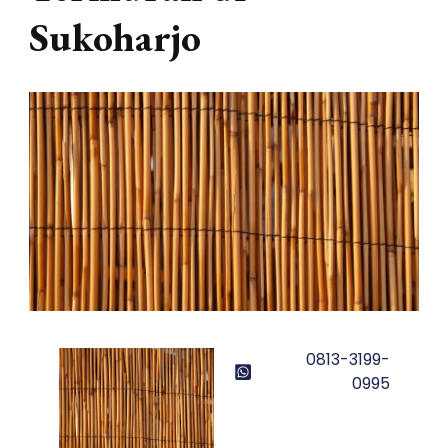
Sukoharjo
0813-3199-
0995