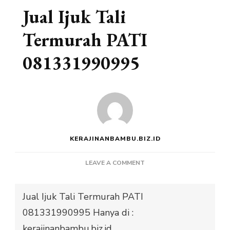
Jual Ijuk Tali
Termurah PATI
081331990995
KERAJINANBAMBU.BIZ.ID
ON
LEAVE A COMMENT
JUAL
IJUK
Jual Ijuk Tali Termurah PATI
TALI
TERMURAH
081331990995 Hanya di :
PATI
kerajinanbambu.biz.id
081331990995