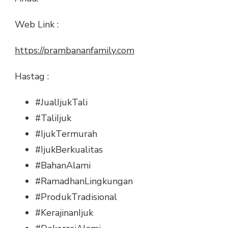
Web Link :
https://prambananfamily.com
Hastag :
#JualIjukTali
#TaliIjuk
#IjukTermurah
#IjukBerkualitas
#BahanAlami
#RamadhanLingkungan
#ProdukTradisional
#KerajinanIjuk