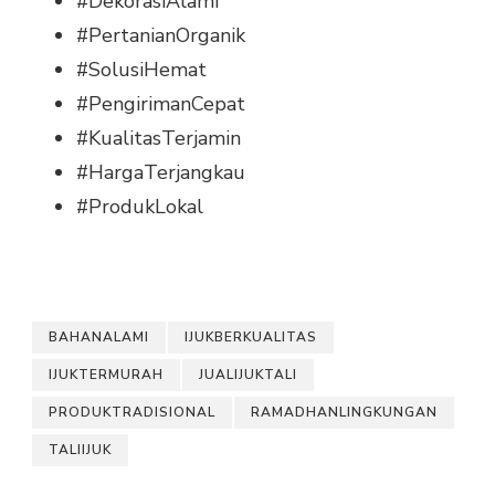
#DekorasiAlami
#PertanianOrganik
#SolusiHemat
#PengirimanCepat
#KualitasTerjamin
#HargaTerjangkau
#ProdukLokal
BAHANALAMI
IJUKBERKUALITAS
IJUKTERMURAH
JUALIJUKTALI
PRODUKTRADISIONAL
RAMADHANLINGKUNGAN
TALIIJUK