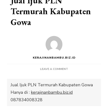
Jual Ijuk PLN
Termurah Kabupaten
Gowa
KERAJINANBAMBU.BIZ.ID
ON
LEAVE A COMMENT
JUAL
IJUK
Jual Ijuk PLN Termurah Kabupaten Gowa
PLN
TERMURAH
Hanya di :
kerajinanbambu.biz.id
KABUPATEN
087834008328
GOWA