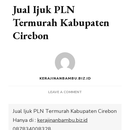
Jual Ijuk PLN
Termurah Kabupaten
Cirebon
KERAJINANBAMBU.BIZ.ID
ON
LEAVE A COMMENT
JUAL
IJUK
Jual Ijuk PLN Termurah Kabupaten Cirebon
PLN
TERMURAH
Hanya di :
kerajinanbambu.biz.id
KABUPATEN
087834008328
CIREBON