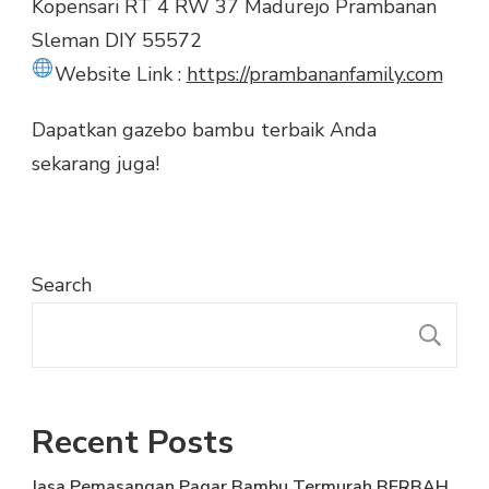
Kopensari RT 4 RW 37 Madurejo Prambanan
Sleman DIY 55572
Website Link :
https://prambananfamily.com
Dapatkan gazebo bambu terbaik Anda
sekarang juga!
Search
S
Recent Posts
Jasa Pemasangan Pagar Bambu Termurah BERBAH