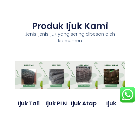
Produk Ijuk Kami
Jenis-jenis ijuk yang sering dipesan oleh
konsumen
Ijuk Tali
Ijuk PLN
Ijuk Atap
Ijuk
Resapan
Ijuk tali
Ijuk PLN
Ijuk atap
adalah
adalah
adalah
Ijuk resapan
produk
material
bahan
adalah
serbaguna
alami yang
alami yang
bahan