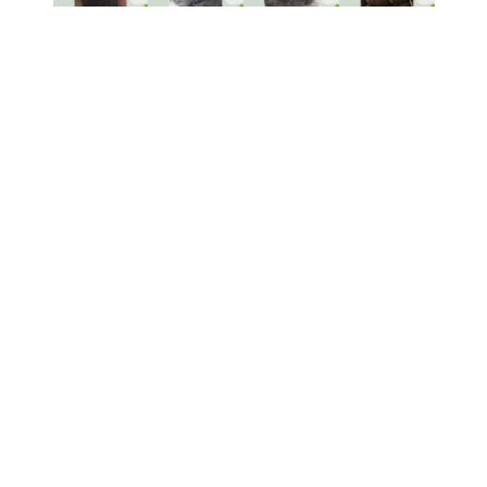
Ijuk Tali
Ijuk PLN
Ijuk Atap
Ijuk
Resapan
Ijuk tali
Ijuk PLN
Ijuk atap
adalah
adalah
adalah
Ijuk resapan
produk
material
bahan
adalah
serbaguna
alami yang
alami yang
bahan
yang
digunakan
digunakan
alami yang
terbuat dari
untuk
sebagai
digunakan
serat
pembungkus
penutup
untuk
pohon aren,
kabel listrik,
atap
meningkatkan
dikenal
terutama
tradisional,
sistem
karena
pada
terbuat dari
drainase
kekuatan
tiang-tiang
serat
dan
dan daya
listrik PLN,
pohon aren
resapan air
tahannya
untuk
yang kuat
di berbagai
yang tinggi.
melindungi
dan tahan
lingkungan,
Tali ini
kabel dari
lama. Selain
seperti
sering
kerusakan
memberikan
lahan